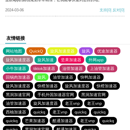
2024-03-06
支持
[0]
反对
[0]
友情链接
网站地图
QuickQ
旋风加速度器
旋风
优途加速器
旋风加速度器
旋风加速
坚果加速器
外网app
小牛加速器
tiktok加速器
油管加速器
上油管加速器
回锅肉加速器
旋风
油管加速器
快鸭加速器
旋风加速度器
快橙加速器
旋风加速度器
快橙加速器
黑洞加速官网
手机外国加速器官网
黑洞加速官网
油管加速器
旋风加速度器
老王vnp
老王vnp
西柚加速器
quickq
老王vnp
quickq
quickq
quickq
芒果加速器
酷通加速器
老王vnp
quickq
quickq
黑洞加速官网
酷通加速器
quickq