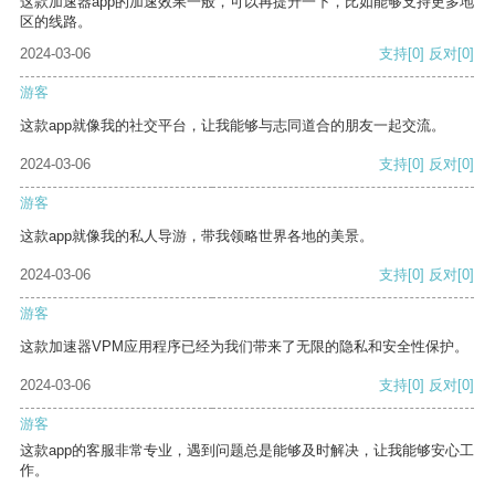
这款加速器app的加速效果一般，可以再提升一下，比如能够支持更多地
区的线路。
2024-03-06
支持
[0]
反对
[0]
游客
这款app就像我的社交平台，让我能够与志同道合的朋友一起交流。
2024-03-06
支持
[0]
反对
[0]
游客
这款app就像我的私人导游，带我领略世界各地的美景。
2024-03-06
支持
[0]
反对
[0]
游客
这款加速器VPM应用程序已经为我们带来了无限的隐私和安全性保护。
2024-03-06
支持
[0]
反对
[0]
游客
这款app的客服非常专业，遇到问题总是能够及时解决，让我能够安心工
作。