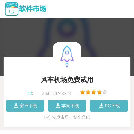
风车机场免费试用
工具
|
时间：2024-03-06
|
安卓下载
苹果下载
PC下载
安卓市场，安全绿色