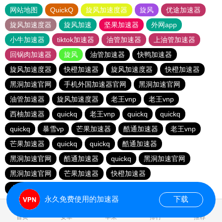
网站地图
QuickQ
旋风加速度器
旋风
优途加速器
旋风加速度器
旋风加速
坚果加速器
外网app
小牛加速器
tiktok加速器
油管加速器
上油管加速器
回锅肉加速器
旋风
油管加速器
快鸭加速器
旋风加速度器
快橙加速器
旋风加速度器
快橙加速器
黑洞加速官网
手机外国加速器官网
黑洞加速官网
油管加速器
旋风加速度器
老王vnp
老王vnp
西柚加速器
quickq
老王vnp
quickq
quickq
quickq
暴雪vp
芒果加速器
酷通加速器
老王vnp
芒果加速器
quickq
quickq
酷通加速器
黑洞加速官网
酷通加速器
quickq
黑洞加速官网
黑洞加速官网
芒果加速器
快橙加速器
小猫咪ciash加速器
芒果加速器
永久免费使用的加速器
下载
0.132571s
首页
安卓
苹果
排行
推荐