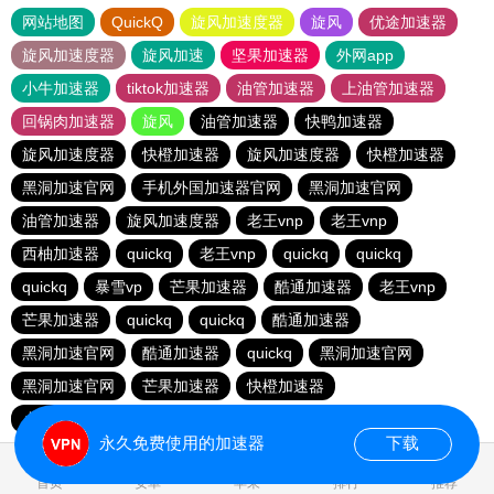
网站地图
QuickQ
旋风加速度器
旋风
优途加速器
旋风加速度器
旋风加速
坚果加速器
外网app
小牛加速器
tiktok加速器
油管加速器
上油管加速器
回锅肉加速器
旋风
油管加速器
快鸭加速器
旋风加速度器
快橙加速器
旋风加速度器
快橙加速器
黑洞加速官网
手机外国加速器官网
黑洞加速官网
油管加速器
旋风加速度器
老王vnp
老王vnp
西柚加速器
quickq
老王vnp
quickq
quickq
quickq
暴雪vp
芒果加速器
酷通加速器
老王vnp
芒果加速器
quickq
quickq
酷通加速器
黑洞加速官网
酷通加速器
quickq
黑洞加速官网
黑洞加速官网
芒果加速器
快橙加速器
小猫咪ciash加速器
芒果加速器
永久免费使用的加速器
下载
0.140637s
首页
安卓
苹果
排行
推荐