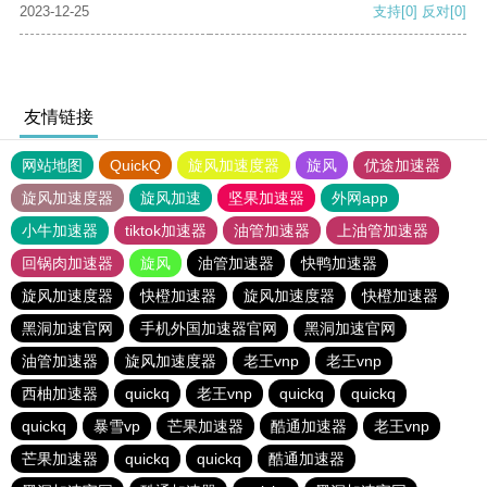
2023-12-25
支持
[0]
反对
[0]
友情链接
网站地图
QuickQ
旋风加速度器
旋风
优途加速器
旋风加速度器
旋风加速
坚果加速器
外网app
小牛加速器
tiktok加速器
油管加速器
上油管加速器
回锅肉加速器
旋风
油管加速器
快鸭加速器
旋风加速度器
快橙加速器
旋风加速度器
快橙加速器
黑洞加速官网
手机外国加速器官网
黑洞加速官网
油管加速器
旋风加速度器
老王vnp
老王vnp
西柚加速器
quickq
老王vnp
quickq
quickq
quickq
暴雪vp
芒果加速器
酷通加速器
老王vnp
芒果加速器
quickq
quickq
酷通加速器