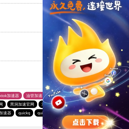
支持
[0]
反对
[0]
支持
[0]
反对
[0]
iktok加速器
油管加速器
上油管加速器
回锅肉加速器
网
黑洞加速官网
油管加速器
旋风加速度器
老王vnp
加速器
quickq
quickq
酷通加速器
黑洞加速官网