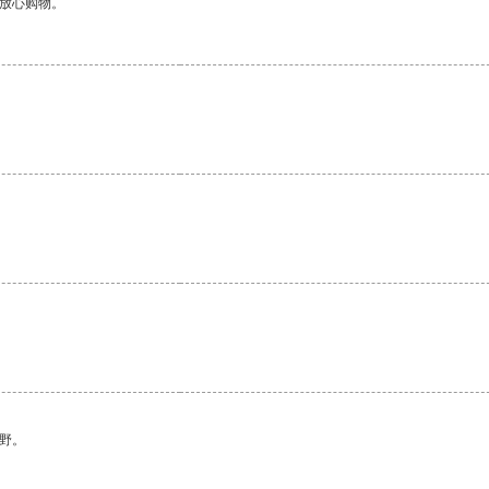
够放心购物。
野。