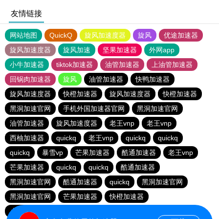
友情链接
网站地图
QuickQ
旋风加速度器
旋风
优途加速器
旋风加速度器
旋风加速
坚果加速器
外网app
小牛加速器
tiktok加速器
油管加速器
上油管加速器
回锅肉加速器
旋风
油管加速器
快鸭加速器
旋风加速度器
快橙加速器
旋风加速度器
快橙加速器
黑洞加速官网
手机外国加速器官网
黑洞加速官网
油管加速器
旋风加速度器
老王vnp
老王vnp
西柚加速器
quickq
老王vnp
quickq
quickq
quickq
暴雪vp
芒果加速器
酷通加速器
老王vnp
芒果加速器
quickq
quickq
酷通加速器
黑洞加速官网
酷通加速器
quickq
黑洞加速官网
黑洞加速官网
芒果加速器
快橙加速器
小猫咪ciash加速器
芒果加速器