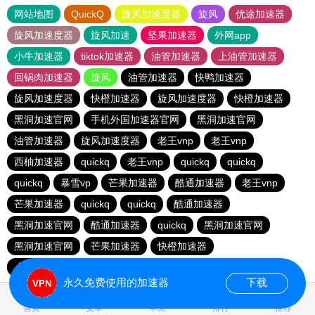
网站地图
QuickQ
旋风加速度器
旋风
优途加速器
旋风加速度器
旋风加速
坚果加速器
外网app
小牛加速器
tiktok加速器
油管加速器
上油管加速器
回锅肉加速器
旋风
油管加速器
快鸭加速器
旋风加速度器
快橙加速器
旋风加速度器
快橙加速器
黑洞加速官网
手机外国加速器官网
黑洞加速官网
油管加速器
旋风加速度器
老王vnp
老王vnp
西柚加速器
quickq
老王vnp
quickq
quickq
quickq
暴雪vp
芒果加速器
酷通加速器
老王vnp
芒果加速器
quickq
quickq
酷通加速器
黑洞加速官网
酷通加速器
quickq
黑洞加速官网
黑洞加速官网
芒果加速器
快橙加速器
小猫咪ciash加速器
芒果加速器
永久免费使用的加速器
下载
首页
安卓
苹果
排行
推荐