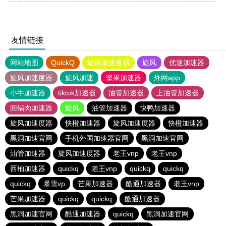
友情链接
网站地图
QuickQ
旋风加速度器
旋风
优途加速器
旋风加速度器
旋风加速
坚果加速器
外网app
小牛加速器
tiktok加速器
油管加速器
上油管加速器
回锅肉加速器
旋风
油管加速器
快鸭加速器
旋风加速度器
快橙加速器
旋风加速度器
快橙加速器
黑洞加速官网
手机外国加速器官网
黑洞加速官网
油管加速器
旋风加速度器
老王vnp
老王vnp
西柚加速器
quickq
老王vnp
quickq
quickq
quickq
暴雪vp
芒果加速器
酷通加速器
老王vnp
芒果加速器
quickq
quickq
酷通加速器
黑洞加速官网
酷通加速器
quickq
黑洞加速官网